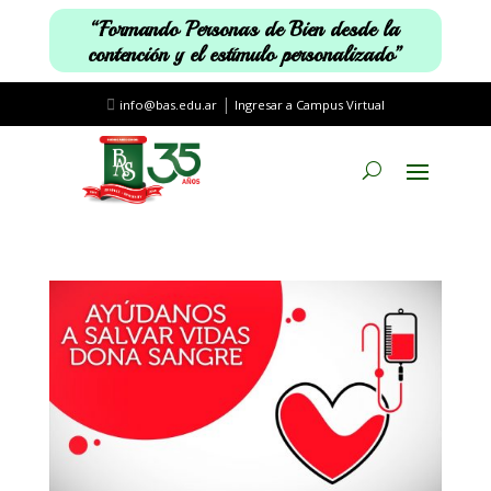
“Formando Personas de Bien desde la
contención y el estímulo personalizado”
|
info@bas.edu.ar
Ingresar a Campus Virtual