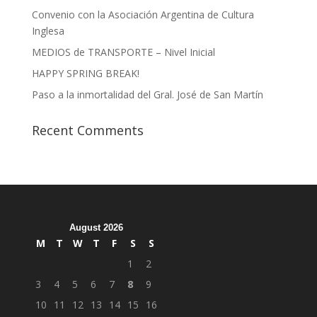
Convenio con la Asociación Argentina de Cultura
Inglesa
MEDIOS de TRANSPORTE – Nivel Inicial
HAPPY SPRING BREAK!
Paso a la inmortalidad del Gral. José de San Martín
Recent Comments
August 2026
M
T
W
T
F
S
S
1
2
3
4
5
6
7
8
9
10
11
12
13
14
15
16