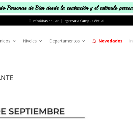
o Personas de Bien desde la contención y el estímulo perso
|
info@bas.edu.ar
Ingresar a Campus Virtual
nidos
Niveles
Departamentos
Novedades
In
IANTE