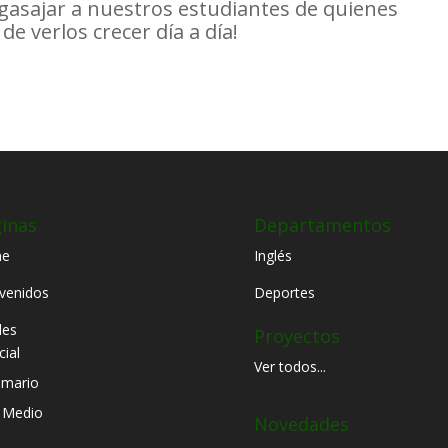
agasajar a nuestros estudiantes de quienes
e verlos crecer día a día!
inas
Departamentos
e
Inglés
venidos
Deportes
les
Proyectos
cial
Ver todos...
imario
 Medio
Novedades