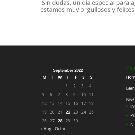
¡Sin dudas, un día especial para 
estamos muy orgullosos y felices d
Pág
September 2022
M
T
W
T
F
S
S
Hom
1
2
3
4
Bien
5
6
7
8
9
10
11
Nive
12
13
14
15
16
17
18
Ini
19
20
21
22
23
24
25
Pr
26
27
28
29
30
N.
« Aug
Oct »