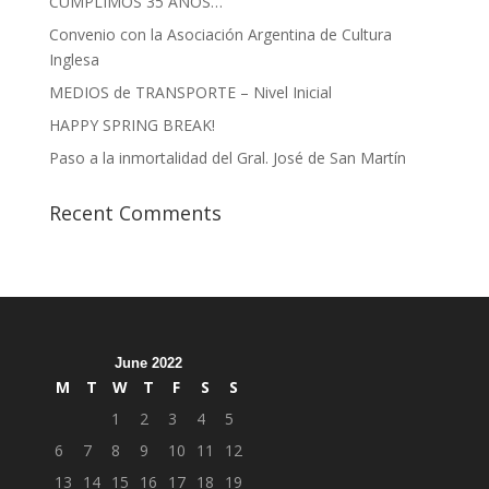
CUMPLIMOS 35 AÑOS…
Convenio con la Asociación Argentina de Cultura
Inglesa
MEDIOS de TRANSPORTE – Nivel Inicial
HAPPY SPRING BREAK!
Paso a la inmortalidad del Gral. José de San Martín
Recent Comments
June 2022
M
T
W
T
F
S
S
1
2
3
4
5
6
7
8
9
10
11
12
13
14
15
16
17
18
19