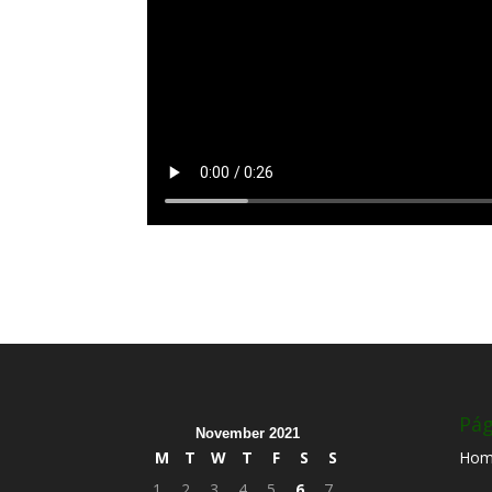
Pág
November 2021
M
T
W
T
F
S
S
Hom
1
2
3
4
5
6
7