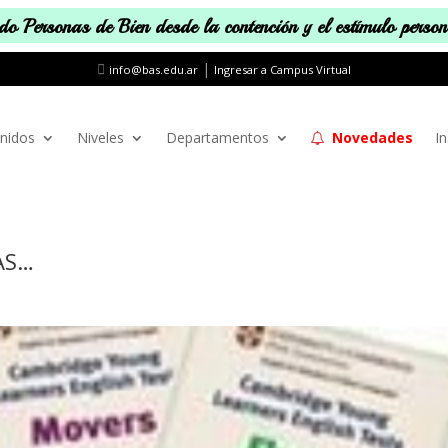
o Personas de Bien desde la contención y el estímulo perso
|
info@bas.edu.ar
Ingresar a Campus Virtual
nidos
Niveles
Departamentos
Novedades
In
AS…