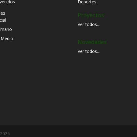
venidos
Deportes
les
Proyectos
cial
Ver todos...
imario
 Medio
Novedades
Ver todos...
-2026