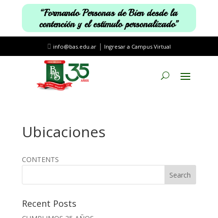
“Formando Personas de Bien desde la
contención y el estímulo personalizado”
|
info@bas.edu.ar
Ingresar a Campus Virtual
Ubicaciones
CONTENTS
Recent Posts