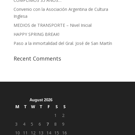
CUMPLIMOS 35 AÑOS…
Convenio con la Asociación Argentina de Cultura
Inglesa
MEDIOS de TRANSPORTE – Nivel Inicial
HAPPY SPRING BREAK!
Paso a la inmortalidad del Gral. José de San Martín
Recent Comments
August 2026
M
T
W
T
F
S
S
1
2
3
4
5
6
7
8
9
10
11
12
13
14
15
16