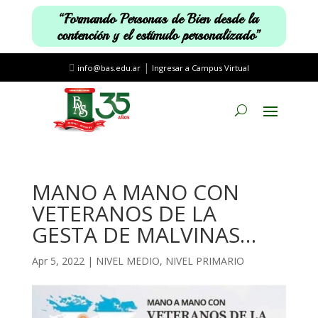
“Formando Personas de Bien desde la
contención y el estímulo personalizado”
|
info@bas.edu.ar
Ingresar a Campus Virtual
MANO A MANO CON
VETERANOS DE LA
GESTA DE MALVINAS…
Apr 5, 2022
|
NIVEL MEDIO
,
NIVEL PRIMARIO